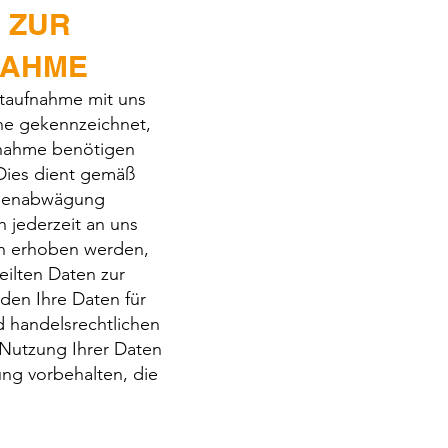
 ZUR
NAHME
taufnahme mit uns
lche gekennzeichnet,
ufnahme benötigen
Dies dient gemäß
essenabwägung
 jederzeit an uns
n erhoben werden,
eilten Daten zur
den Ihre Daten für
d handelsrechtlichen
e Nutzung Ihrer Daten
ng vorbehalten, die