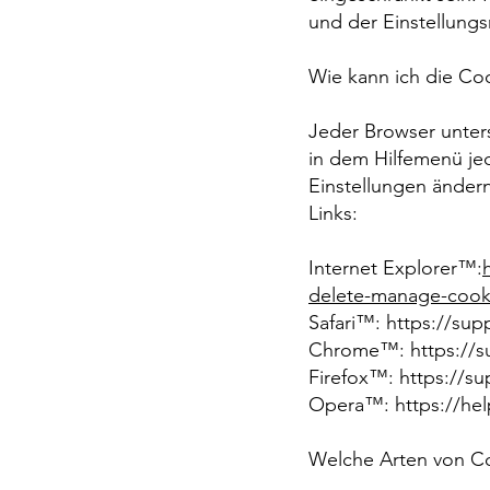
und der Einstellungs
Wie kann ich die Co
Jeder Browser unters
in dem Hilfemenü jed
Einstellungen ändern
Links:
Internet Explorer™:
delete-manage-cook
Safari™: https://sup
Chrome™: https://
Firefox™: https://s
Opera™: https://hel
Welche Arten von C