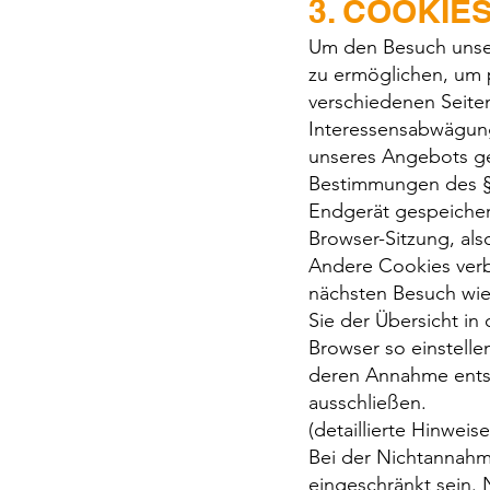
3. COOKIE
Um den Besuch unser
zu ermöglichen, um 
verschiedenen Seite
Interessensabwägung
unseres Angebots ge
Bestimmungen des § 
Endgerät gespeicher
Browser-Sitzung, als
Andere Cookies verb
nächsten Besuch wie
Sie der Übersicht i
Browser so einstelle
deren Annahme entsc
ausschließen.
(detaillierte Hinwei
Bei der Nichtannahm
eingeschränkt sein.