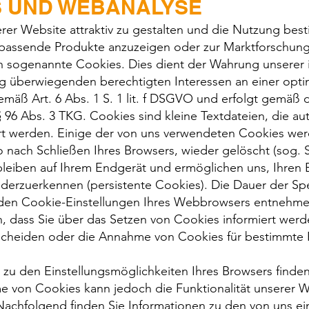
S UND WEBANALYSE
er Website attraktiv zu gestalten und die Nutzung bes
passende Produkte anzuzeigen oder zur Marktforschung
n sogenannte Cookies. Dies dient der Wahrung unserer
 überwiegenden berechtigten Interessen an einer optim
mäß Art. 6 Abs. 1 S. 1 lit. f DSGVO und erfolgt gemäß 
96 Abs. 3 TKG. Cookies sind kleine Textdateien, die au
t werden. Einige der von uns verwendeten Cookies we
o nach Schließen Ihres Browsers, wieder gelöscht (sog. 
leiben auf Ihrem Endgerät und ermöglichen uns, Ihren
derzuerkennen (persistente Cookies). Die Dauer der S
n den Cookie-Einstellungen Ihres Webbrowsers entnehme
n, dass Sie über das Setzen von Cookies informiert wer
heiden oder die Annahme von Cookies für bestimmte Fä
se zu den Einstellungsmöglichkeiten Ihres Browsers finden
e von Cookies kann jedoch die Funktionalität unserer 
 Nachfolgend finden Sie Informationen zu den von uns e